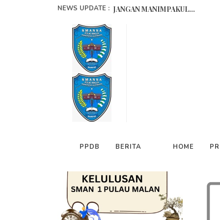
NEWS UPDATE :
JANGAN MANIMPAKUL...
Istilah Populer yang sering diuc
4 MEI 2026...
5 Penyakit Sosial di Era Milenial.
PENGUMUMAN KELULUSAN
Sertifikat Akreditasi SMAN 1 Pul
SMAN 1 PULAU MALAN
Data A
Adil Katalino Bacuramin Kasaru
SIFAT KOLIGATIF LARUTAN (karya
Kemb
PPDB
BERITA
HOME
PR
ART
PPDB SMAN 1 Pulau Malan tahun 
MOLA IKAN YANG MUDAH TERAN
BULAN JIHAD,PEJUANG WANITA