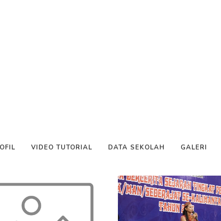
apkan tapi Banyak Yang tidak...
Alumni
..
au Malan...
lumni Tidak Ditemukan
ga (Sejarah Dan Maknanya)...
 Desi Amiati, S.Si)...
ali
OFIL
VIDEO TUTORIAL
DATA SEKOLAH
GALERI
IKEL
Ajaran 2023/2024...
IAYA...
 DAYAK PERANG BARITO...