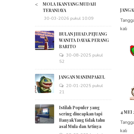
<
MOLA IKAN YANG MUDAH
JANGA
TERANIAYA
30-03-2026 pukul 10:09
Tangg
kali
BULAN JIHAD,PEJUANG
WANITA DAYAK PERANG
BARITO
30-08-2025 pukul
18:52
JANGAN MANIMPAKUL
20-01-2025 pukul
09:21
Istilah Populer yang
4 MEI 
sering diucapkan tapi
Banyak Yang tidak tahu
Tangg
asal Mula dan Artinya
kali