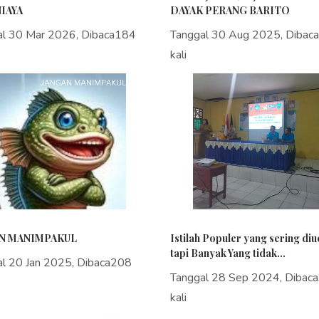
IAYA
DAYAK PERANG BARITO
al 30 Mar 2026, Dibaca184
Tanggal 30 Aug 2025, Dibac
kali
N MANIMPAKUL
Istilah Populer yang sering di
tapi Banyak Yang tidak...
al 20 Jan 2025, Dibaca208
Tanggal 28 Sep 2024, Dibac
kali