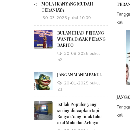
<
MOLA IKAN YANG MUDAH
TERAN
TERANIAYA
Tangg
30-03-2026 pukul 10:09
kali
BULAN JIHAD,PEJUANG
WANITA DAYAK PERANG
BARITO
30-08-2025 pukul
18:52
JANGAN MANIMPAKUL
20-01-2025 pukul
09:21
JANGA
Istilah Populer yang
Tangg
sering diucapkan tapi
kali
Banyak Yang tidak tahu
asal Mula dan Artinya