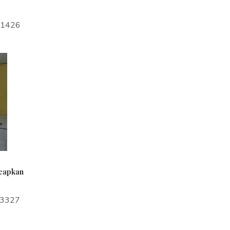
a1426
ucapkan
a3327