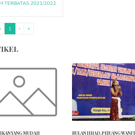
M TERBATAS 2021/2022
‹
1
›
»
IKEL
IKAN YANG MUDAH
BULAN JIHAD,PEJUANG WANI