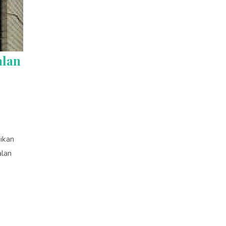
alan
ikan
alan