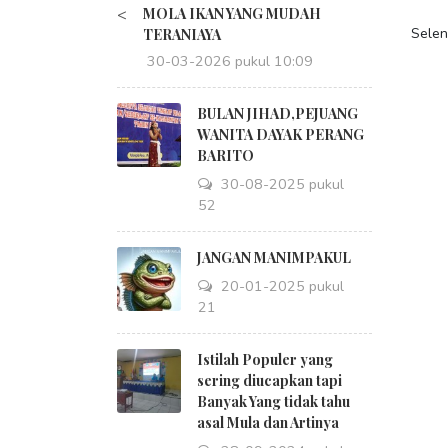
<
MOLA IKAN YANG MUDAH
Sele
TERANIAYA
30-03-2026 pukul 10:09
BULAN JIHAD,PEJUANG
WANITA DAYAK PERANG
BARITO
30-08-2025 pukul
18:52
JANGAN MANIMPAKUL
20-01-2025 pukul
09:21
Istilah Populer yang
sering diucapkan tapi
Banyak Yang tidak tahu
asal Mula dan Artinya