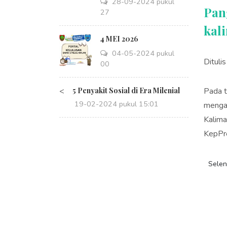
28-09-2024 pukul
Pan
14:27
kal
4 MEI 2026
04-05-2024 pukul
Dituli
08:00
<
5 Penyakit Sosial di Era Milenial
Pada 
19-02-2024 pukul 15:01
mengan
Kalima
KepPre
Sele