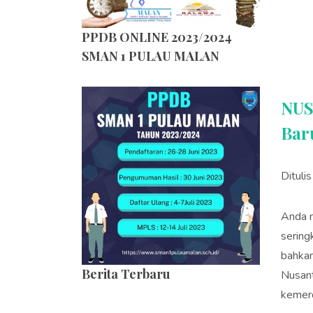
PPDB ONLINE 2023/2024
SMAN 1 PULAU MALAN
NUS
Bar
Dituli
Anda m
sering
bahkan
Berita Terbaru
Nusant
kemerd