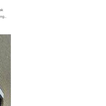
ak
g...