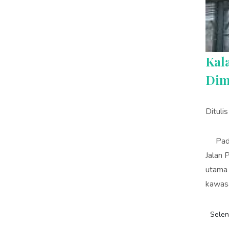
Kal
Dim
Dituli
Pada 
Jalan 
utama 
kawasa
Sele