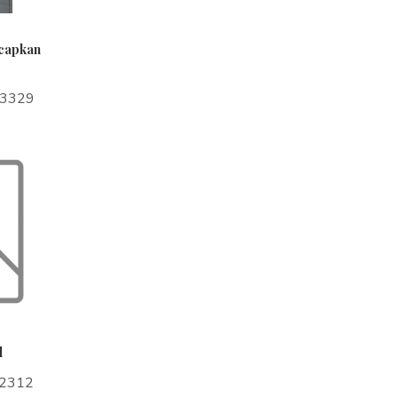
ucapkan
a3329
l
a2312