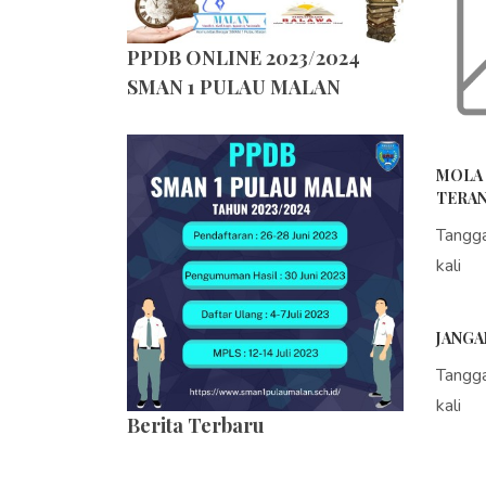
PPDB ONLINE 2023/2024
SMAN 1 PULAU MALAN
MOLA 
TERAN
Tangg
kali
JANGA
Tangg
kali
Berita Terbaru