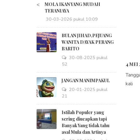
<
MOLA IKAN YANG MUDAH
TERANIAYA
30-03-2026 pukul 10:09
BULAN JIHAD,PEJUANG
WANITA DAYAK PERANG
BARITO
30-08-2025 pukul
18:52
4 MEI 
Tangg
JANGAN MANIMPAKUL
kali
20-01-2025 pukul
09:21
Istilah Populer yang
sering diucapkan tapi
Banyak Yang tidak tahu
asal Mula dan Artinya