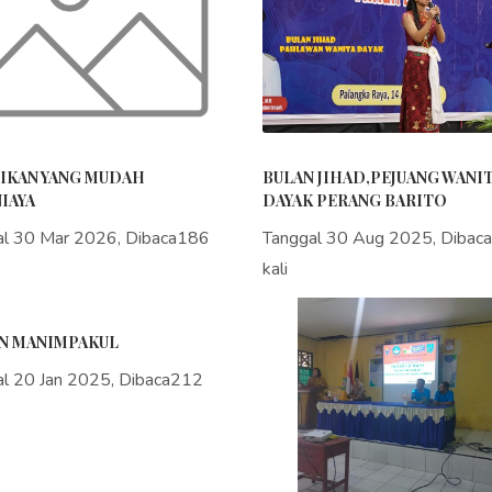
IKAN YANG MUDAH
BULAN JIHAD,PEJUANG WANI
IAYA
DAYAK PERANG BARITO
al 30 Mar 2026, Dibaca186
Tanggal 30 Aug 2025, Dibac
kali
N MANIMPAKUL
al 20 Jan 2025, Dibaca212