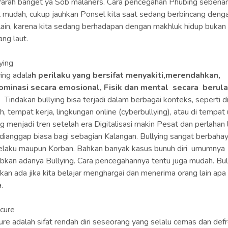
rah banget ya Sob malaners. Cara pencegahan Phubing sebena
 mudah, cukup jauhkan Ponsel kita saat sedang berbincang deng
lain, karena kita sedang berhadapan dengan makhluk hidup bukan
ng laut.
ying
ing adala
h perilaku yang bersifat menyakiti,merendahkan,
minasi secara emosional, Fisik dan mental secara berul
.
Tindakan bullying bisa terjadi dalam berbagai konteks, seperti d
h, tempat kerja, lingkungan online (cyberbullying), atau di tempa
ng menjadi tren setelah era Digitalisasi makin Pesat dan perlahan 
dianggap biasa bagi sebagian Kalangan. Bullying sangat berbahay
elaku maupun Korban. Bahkan banyak kasus bunuh diri umumnya
bkan adanya Bullying. Cara pencegahannya tentu juga mudah. Bul
akan ada jika kita belajar menghargai dan menerima orang lain apa
.
ecure
ure adalah sifat rendah diri seseorang yang selalu cemas dan defr