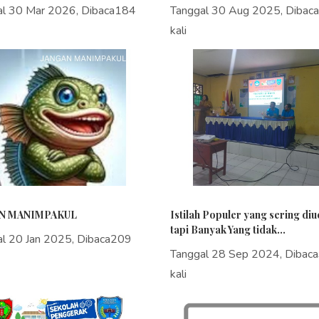
al 30 Mar 2026, Dibaca184
Tanggal 30 Aug 2025, Dibac
kali
N MANIMPAKUL
Istilah Populer yang sering di
tapi Banyak Yang tidak...
al 20 Jan 2025, Dibaca209
Tanggal 28 Sep 2024, Dibac
kali