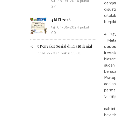
28-09-2024 pukul
dengan
14:27
disuat
ditola
4 MEI 2026
berpiki
04-05-2024 pukul
08:00
4. Pla
Melan
<
5 Penyakit Sosial di Era Milenial
seseo
kesal
19-02-2024 pukul 15:01
biasan
sudah 
berusa
Psikop
adalah
permas
5. Pin
nah in
bayi t