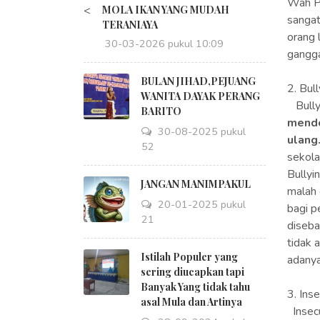
Wah Pa
<
MOLA IKAN YANG MUDAH
sangat
TERANIAYA
orang 
30-03-2026 pukul 10:09
gangga
BULAN JIHAD,PEJUANG
2. Bull
WANITA DAYAK PERANG
Bully
BARITO
mendo
30-08-2025 pukul
ulang
18:52
sekola
Bullyi
JANGAN MANIMPAKUL
malah 
20-01-2025 pukul
bagi p
09:21
diseba
tidak 
Istilah Populer yang
adanya
sering diucapkan tapi
Banyak Yang tidak tahu
3. Ins
asal Mula dan Artinya
Insec