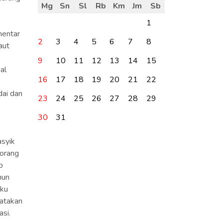
Mg
Sn
Sl
Rb
Km
Jm
Sb
1
mentar
2
3
4
5
6
7
8
aut
9
10
11
12
13
14
15
al
16
17
18
19
20
21
22
dai dan
23
24
25
26
27
28
29
30
31
asyik
 orang
p
hun
aku
yatakan
si.