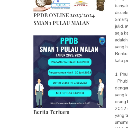
banyak
dicuek
PPDB ONLINE 2023/2024
Smartp
SMAN 1 PULAU MALAN
julid,
saja k
adalah
yang h
Beriku
kalo p
1. Ph
Phubin
dengan
yang k
orang 
2012 s
Berita Terbaru
yang t
umumny