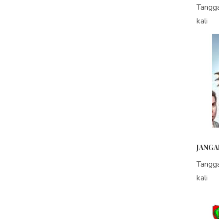
Tangg
kali
JANGA
Tangg
kali