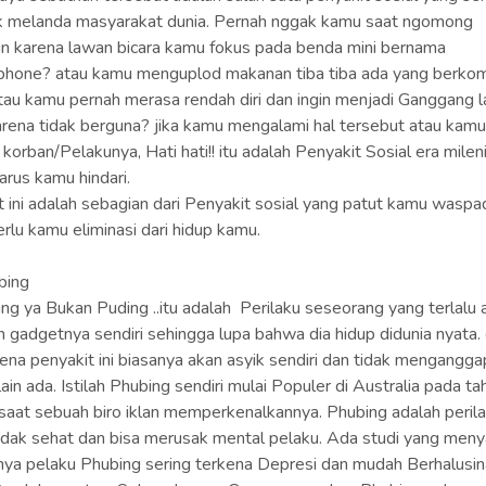
 melanda masyarakat dunia. Pernah nggak kamu saat ngomong
in karena lawan bicara kamu fokus pada benda mini bernama
hone? atau kamu menguplod makanan tiba tiba ada yang berko
 atau kamu pernah merasa rendah diri dan ingin menjadi Ganggang l
arena tidak berguna? jika kamu mengalami hal tersebut atau kamu
 korban/Pelakunya, Hati hati!! itu adalah Penyakit Sosial era mileni
arus kamu hindari.
t ini adalah sebagian dari Penyakit sosial yang patut kamu waspa
erlu kamu eliminasi dari hidup kamu.
ubing
g ya Bukan Puding ..itu adalah Perilaku seseorang yang terlalu 
 gadgetnya sendiri sehingga lupa bahwa dia hidup didunia nyata.
ena penyakit ini biasanya akan asyik sendiri dan tidak mengangga
lain ada. Istilah Phubing sendiri mulai Populer di Australia pada ta
aat sebuah biro iklan memperkenalkannya. Phubing adalah peril
idak sehat dan bisa merusak mental pelaku. Ada studi yang men
a pelaku Phubing sering terkena Depresi dan mudah Berhalusina