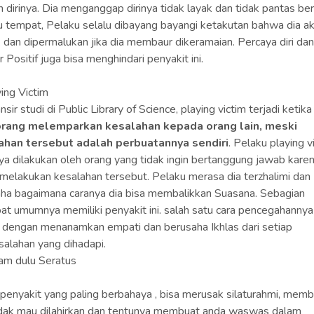
 dirinya. Dia menganggap dirinya tidak layak dan tidak pantas be
u tempat, Pelaku selalu dibayang bayangi ketakutan bahwa dia a
k dan dipermalukan jika dia membaur dikeramaian. Percaya diri dan
r Positif juga bisa menghindari penyakit ini.
ying Victim
sir studi di Public Library of Science, playing victim terjadi ketika
rang melemparkan kesalahan kepada orang lain, meski
ahan tersebut adalah perbuatannya sendiri
. Pelaku playing v
ya dilakukan oleh orang yang tidak ingin bertanggung jawab kare
melakukan kesalahan tersebut. Pelaku merasa dia terzhalimi dan
ha bagaimana caranya dia bisa membalikkan Suasana. Sebagian
at umumnya memiliki penyakit ini. salah satu cara pencegahannya
 dengan menanamkan empati dan berusaha Ikhlas dari setiap
alahan yang dihadapi.
jam dulu Seratus
i penyakit yang paling berbahaya , bisa merusak silaturahmi, mem
idak mau dilahirkan dan tentunya membuat anda waswas dalam