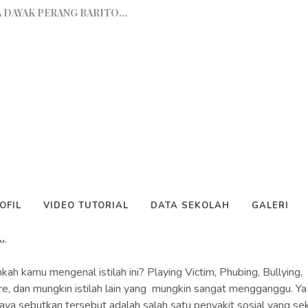
Berita
apkan tapi Banyak Yang tidak...
..
enyakit Sosial di Era Milenial
au Malan...
ga (Sejarah Dan Maknanya)...
s tanggal 19 Feb 2024 | Dibaca 2310 kali
OFIL
VIDEO TUTORIAL
DATA SEKOLAH
GALERI
 Desi Amiati, S.Si)...
lan Readers,,, apa kabar kalian. Semoga selalu baik saja, Jangan 
Ajaran 2023/2024...
a.
IAYA...
kah kamu mengenal istilah ini? Playing Victim, Phubing, Bullying,
re, dan mungkin istilah lain yang mungkin sangat mengganggu. Ya 
 DAYAK PERANG BARITO...
aya sebutkan tersebut adalah salah satu penyakit sosial yang se