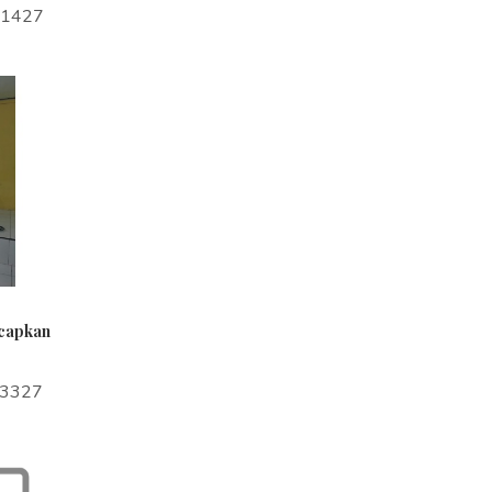
a1427
ucapkan
a3327