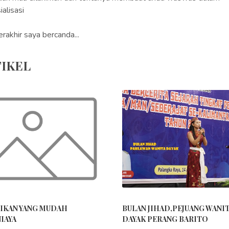
ialisasi
erakhir saya bercanda...
IKEL
IKAN YANG MUDAH
BULAN JIHAD,PEJUANG WANI
IAYA
DAYAK PERANG BARITO