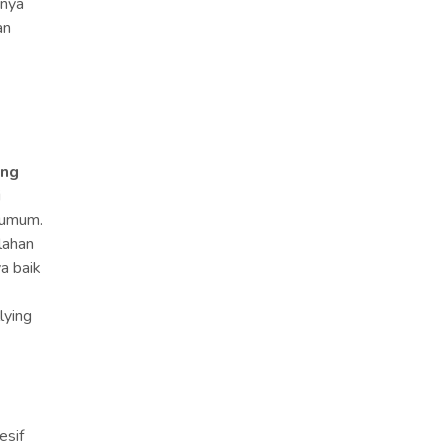
rnya
an
ang
i
t umum.
lahan
a baik
lying
esif