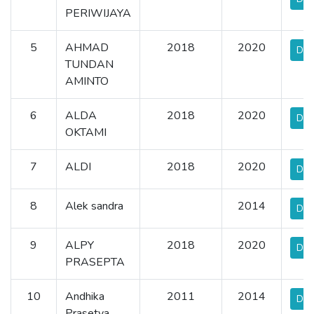
PERIWIJAYA
5
AHMAD
2018
2020
Det
TUNDAN
AMINTO
6
ALDA
2018
2020
Det
OKTAMI
7
ALDI
2018
2020
Det
8
Alek sandra
2014
Det
9
ALPY
2018
2020
Det
PRASEPTA
10
Andhika
2011
2014
Det
Prasetya