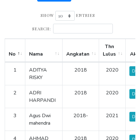
SHOW
ENTRIES
SEARCH:
Thn
No
Nama
Angkatan
Lulus
Aks
1
ADITYA
2018
2020
Det
RISKY
2
ADRI
2018
2020
Det
HARPANDI
3
Agus Dwi
2018-
2021
Det
mahendra
4
AHMAD
2018
2020
Det