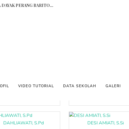
 DAYAK PERANG BARITO...
Tenaga Pendidik
apkan tapi Banyak Yang tidak...
..
naga Pendidik
au Malan...
ga (Sejarah Dan Maknanya)...
ABDUL MUID A, S.Pd
ARIF HIDAYAT,S.Pd
OFIL
VIDEO TUTORIAL
DATA SEKOLAH
GALERI
 Desi Amiati, S.Si)...
Mapel: Prakarya
Mapel: PENJASKES
Ajaran 2023/2024...
IAYA...
DAHLIAWATI, S.Pd
DESI AMIATI, S.Si