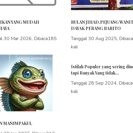
IKAN YANG MUDAH
BULAN JIHAD,PEJUANG WANI
IAYA
DAYAK PERANG BARITO
al 30 Mar 2026, Dibaca185
Tanggal 30 Aug 2025, Dibac
kali
Istilah Populer yang sering di
tapi Banyak Yang tidak...
Tanggal 28 Sep 2024, Dibac
kali
N MANIMPAKUL