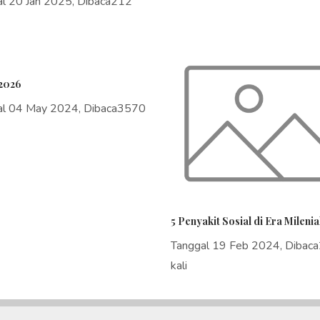
al 20 Jan 2025, Dibaca212
2026
al 04 May 2024, Dibaca3570
5 Penyakit Sosial di Era Milenia
Tanggal 19 Feb 2024, Dibac
kali