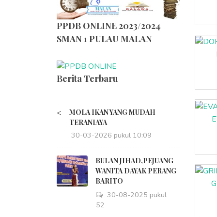
PPDB ONLINE 2023/2024
SMAN 1 PULAU MALAN
Berita Terbaru
<
MOLA IKAN YANG MUDAH
E
TERANIAYA
30-03-2026 pukul 10:09
BULAN JIHAD,PEJUANG
WANITA DAYAK PERANG
BARITO
G
30-08-2025 pukul
18:52