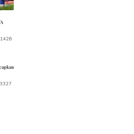
TA
a1428
ucapkan
a3327