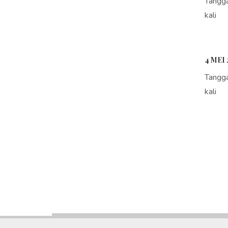
Tangg
kali
4 MEI 
Tangg
kali