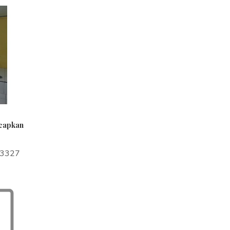
ucapkan
a3327