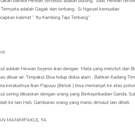
takan bahwa Hewan tersebut adalah burung. Saat Hewan terse
, Ternyata adalah Gagak dan terbang . Si Ngeyel kemudian
apkan kalimat “ Itu Kambing Tapi Terbang”
kul
ul adalah Hewan Sejenis ikan dengan Mata yang melotot dan B
as diluar air. Timpakul Bisa hidup didua alam . Bahkan Kadang Ti
a kerabatnya Ikan Papuyu (Betok ) bisa memanjat ke atas poho
ul sering dikiaskan dengan orang yang Berkepribadian Ganda. Su
dah ke lain Hati. Gambaran orang yang manis dimulut lain dihati.
AN MANIMPAKUL YA