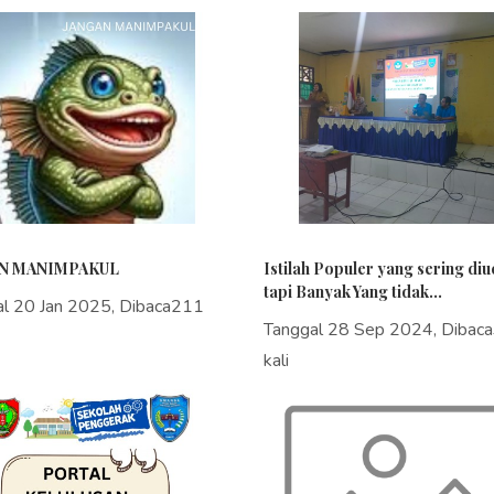
N MANIMPAKUL
Istilah Populer yang sering di
tapi Banyak Yang tidak...
al 20 Jan 2025, Dibaca211
Tanggal 28 Sep 2024, Dibac
kali