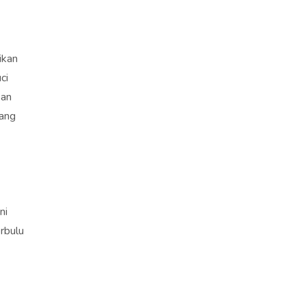
ikan
ci
san
rang
ni
rbulu