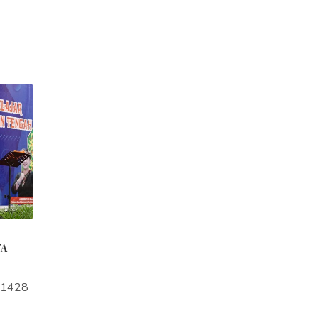
TA
a1428