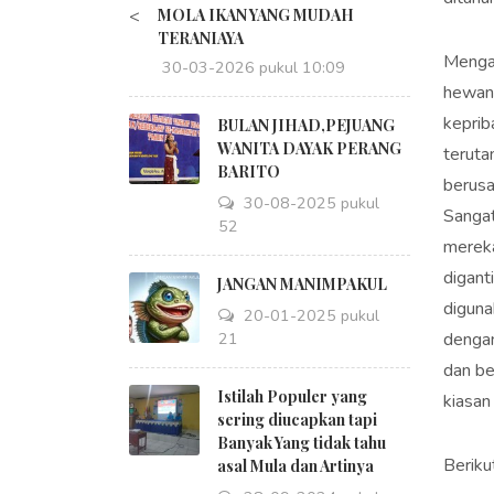
<
MOLA IKAN YANG MUDAH
TERANIAYA
Mengaw
30-03-2026 pukul 10:09
hewan 
keprib
BULAN JIHAD,PEJUANG
WANITA DAYAK PERANG
teruta
BARITO
berusa
30-08-2025 pukul
Sangat
18:52
merek
diganti
JANGAN MANIMPAKUL
diguna
20-01-2025 pukul
09:21
dengan
dan be
Istilah Populer yang
kiasan
sering diucapkan tapi
Banyak Yang tidak tahu
Beriku
asal Mula dan Artinya