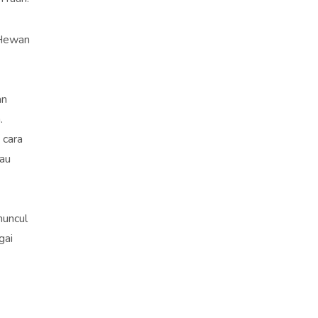
 Hewan
an
.
 cara
au
muncul
gai