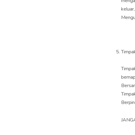
menga
keluar
Menguc
Timpa
Timpak
bernap
Bersam
Timpak
Berpin
JANG