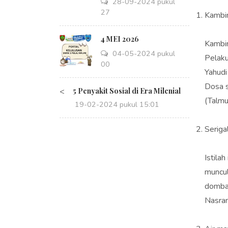
28-09-2024 pukul
14:27
Kambi
4 MEI 2026
Kambin
04-05-2024 pukul
Pelaku 
08:00
Yahudi
Dosa s
<
5 Penyakit Sosial di Era Milenial
(Talmu
19-02-2024 pukul 15:01
Serig
Istilah
muncul
domba 
Nasran