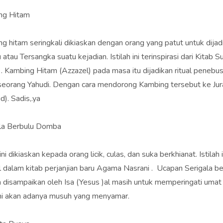
ng Hitam
g hitam seringkali dikiaskan dengan orang yang patut untuk dijad
atau Tersangka suatu kejadian. Istilah ini terinspirasi dari Kitab Su
 . Kambing Hitam (Azzazel) pada masa itu dijadikan ritual penebu
eorang Yahudi. Dengan cara mendorong Kambing tersebut ke Ju
d). Sadis,.ya
ala Berbulu Domba
 ini dikiaskan kepada orang licik, culas, dan suka berkhianat. Istilah i
 dalam kitab perjanjian baru Agama Nasrani . Ucapan Serigala be
disampaikan oleh Isa (Yesus )al masih untuk memperingati umat
i akan adanya musuh yang menyamar.