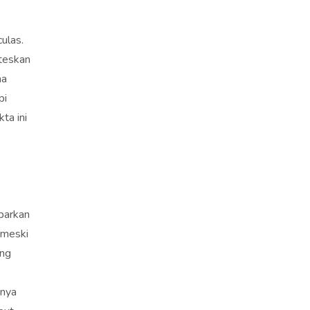
ulas.
teskan
na
pi
ta ini
barkan
 meski
ang
nnya