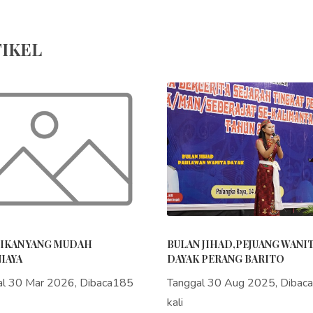
IKEL
IKAN YANG MUDAH
BULAN JIHAD,PEJUANG WANI
IAYA
DAYAK PERANG BARITO
al 30 Mar 2026, Dibaca185
Tanggal 30 Aug 2025, Dibac
kali