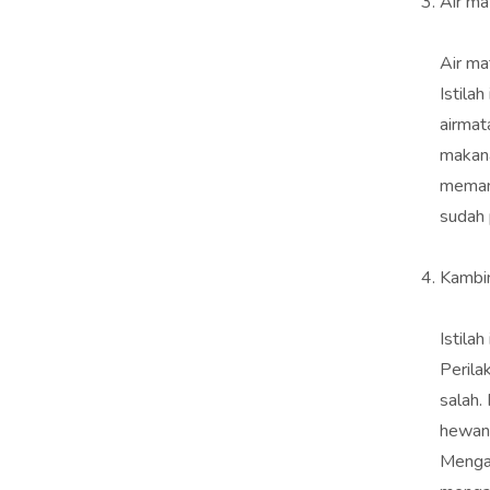
Air ma
Air ma
Istila
airmat
makana
memang
sudah 
Kambi
Istila
Perila
salah.
hewan 
Menga