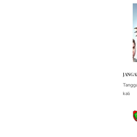
JANGA
Tangg
kali