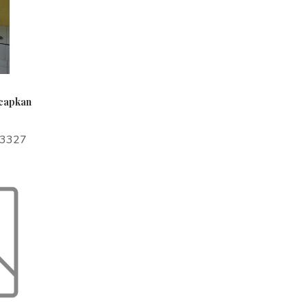
ucapkan
a3327