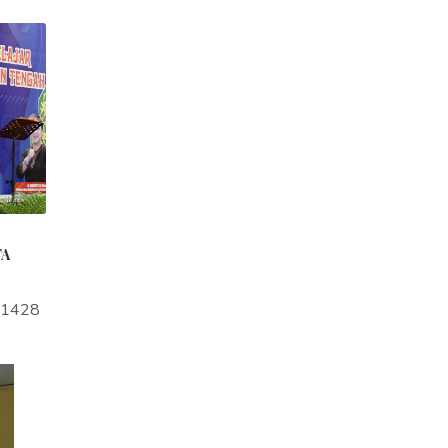
TA
a1428