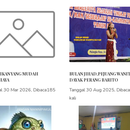
IKAN YANG MUDAH
BULAN JIHAD,PEJUANG WANI
IAYA
DAYAK PERANG BARITO
al 30 Mar 2026, Dibaca185
Tanggal 30 Aug 2025, Dibac
kali