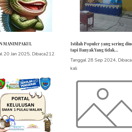
N MANIMPAKUL
Istilah Populer yang sering di
tapi Banyak Yang tidak...
al 20 Jan 2025, Dibaca212
Tanggal 28 Sep 2024, Dibac
kali