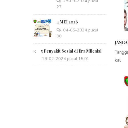
28-09-2024 pukul
14:27
4 MEI 2026
04-05-2024 pukul
08:00
JANGA
<
5 Penyakit Sosial di Era Milenial
Tangg
19-02-2024 pukul 15:01
kali