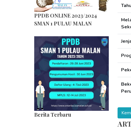
Tahu
PPDB ONLINE 2023/2024
Mel
SMAN 1 PULAU MALAN
Seko
Jenj
Pro
Pek
Beke
Per
Kemb
Berita Terbaru
ART