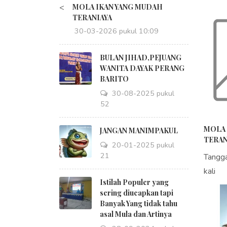
<
MOLA IKAN YANG MUDAH
TERANIAYA
30-03-2026 pukul 10:09
BULAN JIHAD,PEJUANG
WANITA DAYAK PERANG
BARITO
30-08-2025 pukul
18:52
MOLA 
JANGAN MANIMPAKUL
TERAN
20-01-2025 pukul
09:21
Tangg
kali
Istilah Populer yang
sering diucapkan tapi
Banyak Yang tidak tahu
asal Mula dan Artinya