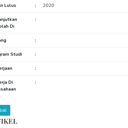
n Lulus
:
2020
anjutkan
:
lah Di
ang
:
gram Studi
:
erjaan
:
rja Di
:
usahaan
ali
IKEL