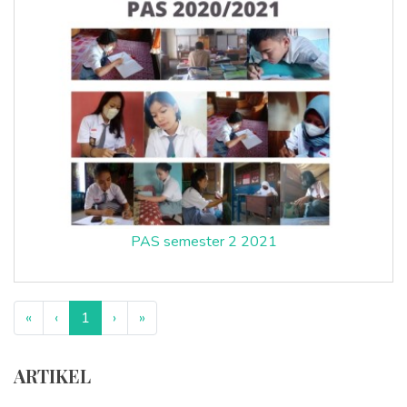
PAS semester 2 2021
«
‹
1
›
»
ARTIKEL