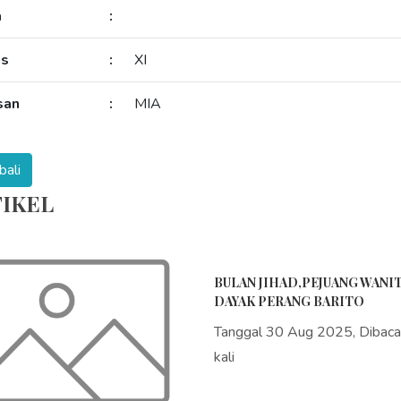
a
:
as
:
XI
san
:
MIA
IKEL
BULAN JIHAD,PEJUANG WANI
DAYAK PERANG BARITO
Tanggal 30 Aug 2025, Dibac
kali