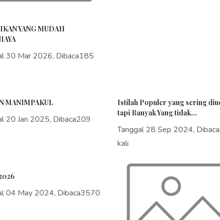
IKAN YANG MUDAH
IAYA
al 30 Mar 2026, Dibaca185
N MANIMPAKUL
Istilah Populer yang sering di
tapi Banyak Yang tidak...
al 20 Jan 2025, Dibaca209
Tanggal 28 Sep 2024, Dibac
kali
2026
al 04 May 2024, Dibaca3570