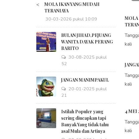
<
MOLA IKAN YANG MUDAH
TERANIAYA
MOLA 
30-03-2026 pukul 10:09
TERAN
Tangg
BULAN JIHAD,PEJUANG
WANITA DAYAK PERANG
kali
BARITO
30-08-2025 pukul
18:52
JANGA
Tangg
JANGAN MANIMPAKUL
kali
20-01-2025 pukul
09:21
4 MEI 
Istilah Populer yang
sering diucapkan tapi
Tangg
Banyak Yang tidak tahu
kali
asal Mula dan Artinya