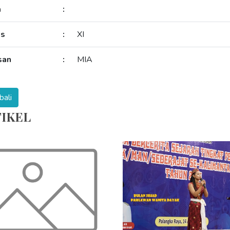
a
:
as
:
XI
san
:
MIA
IKEL