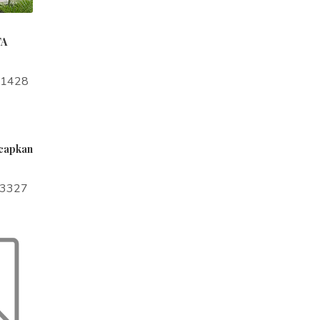
TA
a1428
ucapkan
a3327