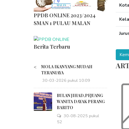
Kot
PPDB ONLINE 2023/2024
Kel
SMAN 1 PULAU MALAN
Juru
Berita Terbaru
ART
<
MOLA IKAN YANG MUDAH
TERANIAYA
30-03-2026 pukul 10:09
BULAN JIHAD,PEJUANG
WANITA DAYAK PERANG
BARITO
30-08-2025 pukul
18:52