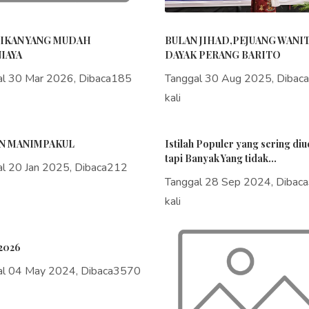
IKAN YANG MUDAH
BULAN JIHAD,PEJUANG WANI
IAYA
DAYAK PERANG BARITO
al 30 Mar 2026, Dibaca185
Tanggal 30 Aug 2025, Dibac
kali
N MANIMPAKUL
Istilah Populer yang sering di
tapi Banyak Yang tidak...
al 20 Jan 2025, Dibaca212
Tanggal 28 Sep 2024, Dibac
kali
2026
al 04 May 2024, Dibaca3570