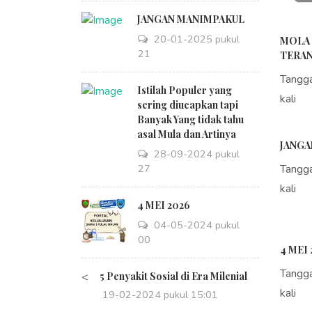
JANGAN MANIMPAKUL
20-01-2025 pukul
MOLA 
09:21
TERAN
Tangg
Istilah Populer yang
kali
sering diucapkan tapi
Banyak Yang tidak tahu
asal Mula dan Artinya
JANGA
28-09-2024 pukul
14:27
Tangg
kali
4 MEI 2026
04-05-2024 pukul
08:00
4 MEI 
Tangg
<
5 Penyakit Sosial di Era Milenial
kali
19-02-2024 pukul 15:01