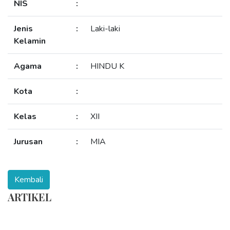
NIS
:
Jenis
:
Laki-laki
Kelamin
Agama
:
HINDU K
Kota
:
Kelas
:
XII
Jurusan
:
MIA
ARTIKEL