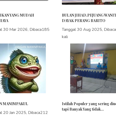
IKAN YANG MUDAH
BULAN JIHAD,PEJUANG WANI
IAYA
DAYAK PERANG BARITO
al 30 Mar 2026, Dibaca185
Tanggal 30 Aug 2025, Dibac
kali
N MANIMPAKUL
Istilah Populer yang sering di
tapi Banyak Yang tidak...
al 20 Jan 2025, Dibaca212