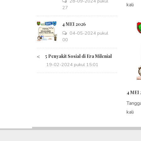
28-09-2024 pukul
kali
14:27
4 MEI 2026
04-05-2024 pukul
08:00
<
5 Penyakit Sosial di Era Milenial
19-02-2024 pukul 15:01
4 MEI 
Tangg
kali