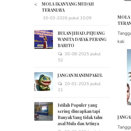
<
MOLA IKAN YANG MUDAH
TERANIAYA
MOLA 
30-03-2026 pukul 10:09
TERAN
Tangg
BULAN JIHAD,PEJUANG
WANITA DAYAK PERANG
kali
BARITO
30-08-2025 pukul
18:52
JANGAN MANIMPAKUL
20-01-2025 pukul
09:21
Istilah Populer yang
sering diucapkan tapi
JANGA
Banyak Yang tidak tahu
asal Mula dan Artinya
Tangg