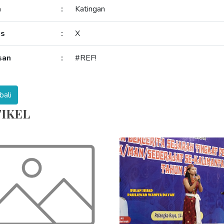
a
:
Katingan
as
:
X
san
:
#REF!
IKEL