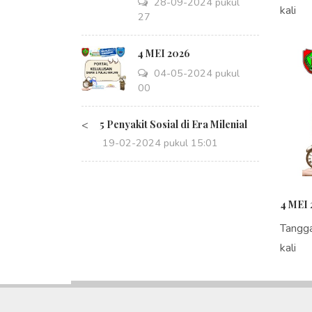
28-09-2024 pukul
kali
14:27
4 MEI 2026
04-05-2024 pukul
08:00
<
5 Penyakit Sosial di Era Milenial
19-02-2024 pukul 15:01
4 MEI 
Tangg
kali