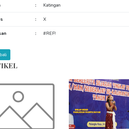
a
:
Katingan
as
:
X
san
:
#REF!
IKEL