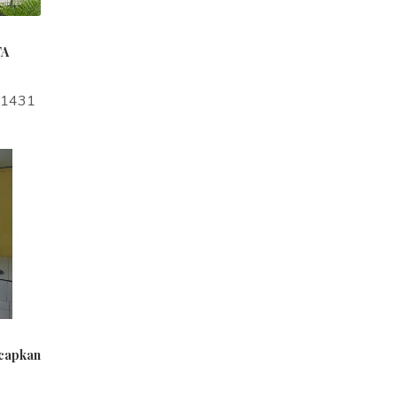
TA
a1431
ucapkan