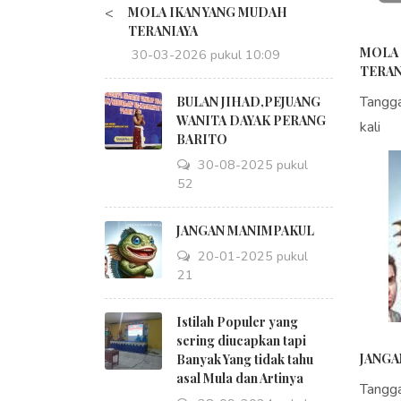
<
MOLA IKAN YANG MUDAH
TERANIAYA
MOLA 
30-03-2026 pukul 10:09
TERAN
Tangg
BULAN JIHAD,PEJUANG
WANITA DAYAK PERANG
kali
BARITO
30-08-2025 pukul
18:52
JANGAN MANIMPAKUL
20-01-2025 pukul
09:21
Istilah Populer yang
sering diucapkan tapi
JANGA
Banyak Yang tidak tahu
asal Mula dan Artinya
Tangg