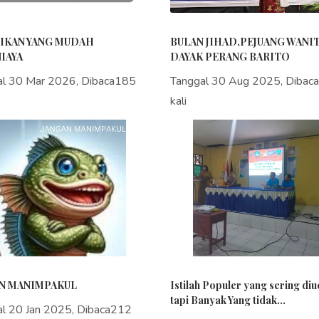
IKAN YANG MUDAH
BULAN JIHAD,PEJUANG WANI
IAYA
DAYAK PERANG BARITO
al 30 Mar 2026, Dibaca185
Tanggal 30 Aug 2025, Dibac
kali
N MANIMPAKUL
Istilah Populer yang sering di
tapi Banyak Yang tidak...
al 20 Jan 2025, Dibaca212