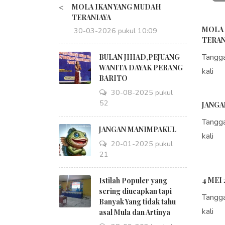
<
MOLA IKAN YANG MUDAH
TERANIAYA
MOLA 
30-03-2026 pukul 10:09
TERAN
Tangg
BULAN JIHAD,PEJUANG
WANITA DAYAK PERANG
kali
BARITO
30-08-2025 pukul
18:52
JANGA
Tangg
JANGAN MANIMPAKUL
kali
20-01-2025 pukul
09:21
4 MEI 
Istilah Populer yang
sering diucapkan tapi
Tangg
Banyak Yang tidak tahu
kali
asal Mula dan Artinya