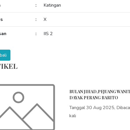
a
:
Katingan
as
:
X
san
:
IIS 2
IKEL
BULAN JIHAD,PEJUANG WANI
DAYAK PERANG BARITO
Tanggal 30 Aug 2025, Dibac
kali