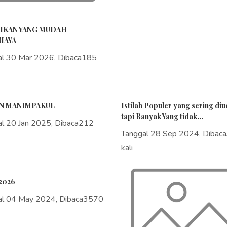
IKAN YANG MUDAH
IAYA
al 30 Mar 2026, Dibaca185
N MANIMPAKUL
Istilah Populer yang sering di
tapi Banyak Yang tidak...
al 20 Jan 2025, Dibaca212
Tanggal 28 Sep 2024, Dibac
kali
2026
al 04 May 2024, Dibaca3570