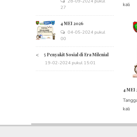
28-09-2024 pukul
kali
14:27
4 MEI 2026
04-05-2024 pukul
08:00
<
5 Penyakit Sosial di Era Milenial
19-02-2024 pukul 15:01
4 MEI 
Tangg
kali