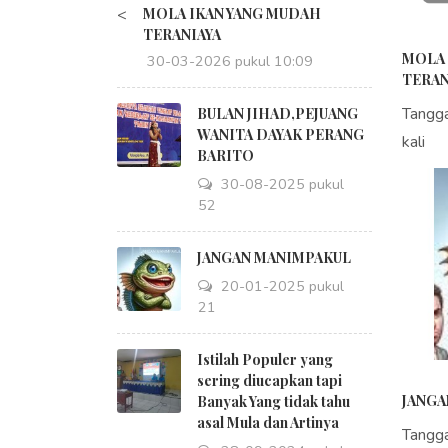
<
MOLA IKAN YANG MUDAH
TERANIAYA
MOLA 
30-03-2026 pukul 10:09
TERAN
Tangg
BULAN JIHAD,PEJUANG
WANITA DAYAK PERANG
kali
BARITO
30-08-2025 pukul
18:52
JANGAN MANIMPAKUL
20-01-2025 pukul
09:21
Istilah Populer yang
sering diucapkan tapi
JANGA
Banyak Yang tidak tahu
asal Mula dan Artinya
Tangg