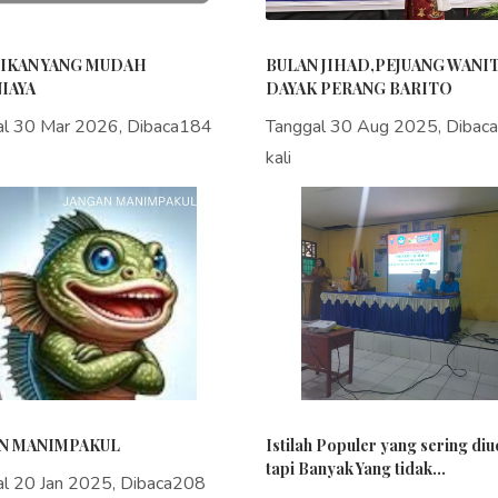
IKAN YANG MUDAH
BULAN JIHAD,PEJUANG WANI
IAYA
DAYAK PERANG BARITO
al 30 Mar 2026, Dibaca184
Tanggal 30 Aug 2025, Dibac
kali
N MANIMPAKUL
Istilah Populer yang sering di
tapi Banyak Yang tidak...
al 20 Jan 2025, Dibaca208