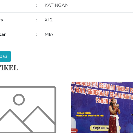
a
:
KATINGAN
as
:
XI 2
san
:
MIA
IKEL