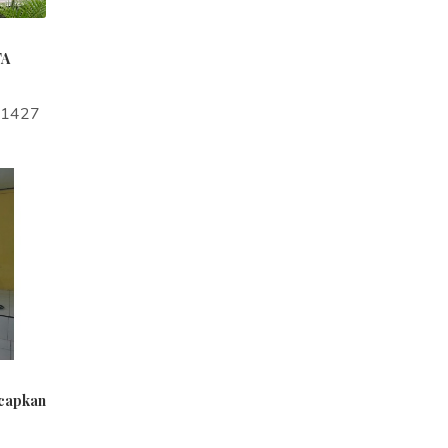
TA
a1427
ucapkan