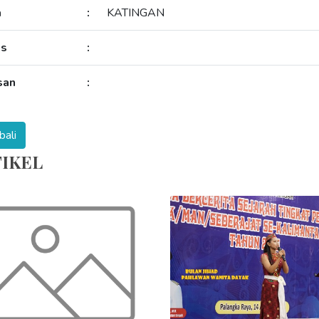
a
:
KATINGAN
as
:
san
:
IKEL