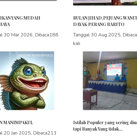
IKAN YANG MUDAH
BULAN JIHAD,PEJUANG WANI
IAYA
DAYAK PERANG BARITO
al 30 Mar 2026, Dibaca188
Tanggal 30 Aug 2025, Dibac
kali
N MANIMPAKUL
Istilah Populer yang sering di
tapi Banyak Yang tidak...
al 20 Jan 2025, Dibaca213