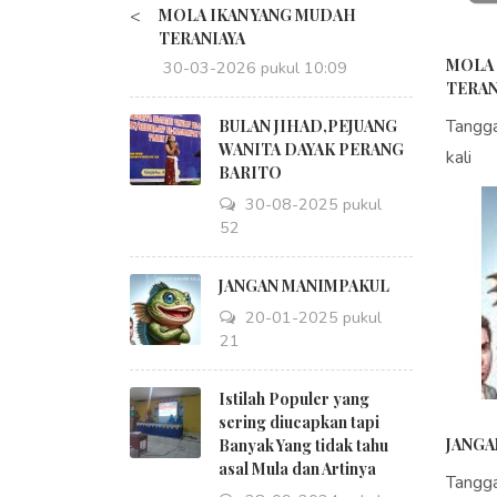
<
MOLA IKAN YANG MUDAH
TERANIAYA
MOLA 
30-03-2026 pukul 10:09
TERAN
Tangg
BULAN JIHAD,PEJUANG
WANITA DAYAK PERANG
kali
BARITO
30-08-2025 pukul
18:52
JANGAN MANIMPAKUL
20-01-2025 pukul
09:21
Istilah Populer yang
sering diucapkan tapi
JANGA
Banyak Yang tidak tahu
asal Mula dan Artinya
Tangg