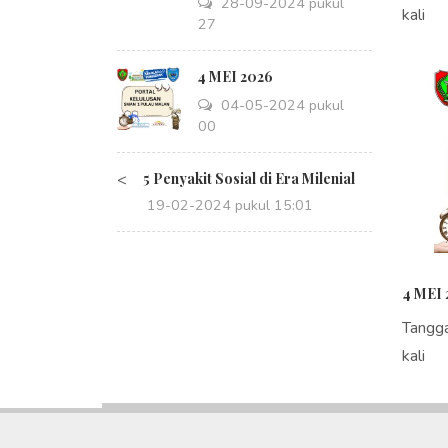
28-09-2024 pukul
kali
14:27
4 MEI 2026
04-05-2024 pukul
08:00
<
5 Penyakit Sosial di Era Milenial
19-02-2024 pukul 15:01
4 MEI 
Tangg
kali