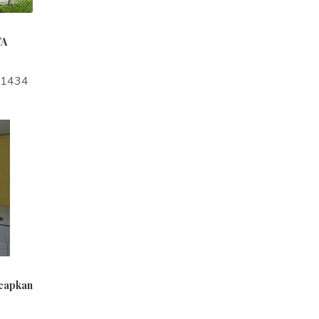
TA
a1434
ucapkan