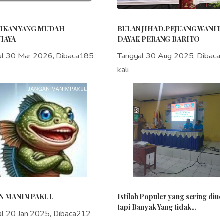
IKAN YANG MUDAH
BULAN JIHAD,PEJUANG WANI
IAYA
DAYAK PERANG BARITO
al 30 Mar 2026, Dibaca185
Tanggal 30 Aug 2025, Dibac
kali
N MANIMPAKUL
Istilah Populer yang sering di
tapi Banyak Yang tidak...
al 20 Jan 2025, Dibaca212