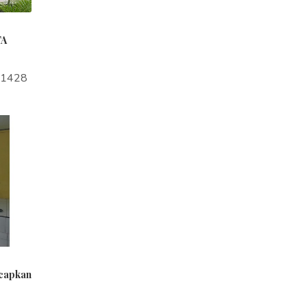
TA
a1428
ucapkan