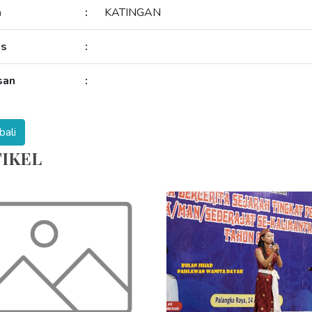
a
:
KATINGAN
as
:
san
:
IKEL