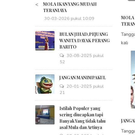
<
MOLA IKAN YANG MUDAH
TERANIAYA
MOLA 
30-03-2026 pukul 10:09
TERAN
Tangg
BULAN JIHAD,PEJUANG
WANITA DAYAK PERANG
kali
BARITO
30-08-2025 pukul
18:52
JANGAN MANIMPAKUL
20-01-2025 pukul
09:21
Istilah Populer yang
sering diucapkan tapi
JANGA
Banyak Yang tidak tahu
asal Mula dan Artinya
Tangg