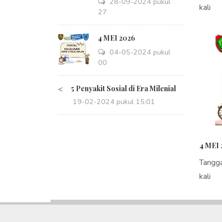
28-09-2024 pukul
kali
14:27
4 MEI 2026
04-05-2024 pukul
08:00
<
5 Penyakit Sosial di Era Milenial
19-02-2024 pukul 15:01
4 MEI 
Tangg
kali