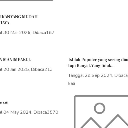
IKAN YANG MUDAH
IAYA
al 30 Mar 2026, Dibaca187
N MANIMPAKUL
Istilah Populer yang sering di
tapi Banyak Yang tidak...
al 20 Jan 2025, Dibaca213
Tanggal 28 Sep 2024, Dibac
kali
2026
al 04 May 2024, Dibaca3570