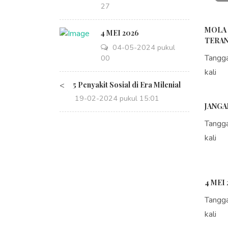
14:27
MOLA 
4 MEI 2026
TERAN
04-05-2024 pukul
Tangg
08:00
kali
<
5 Penyakit Sosial di Era Milenial
19-02-2024 pukul 15:01
JANGA
Tangg
kali
4 MEI 
Tangg
kali