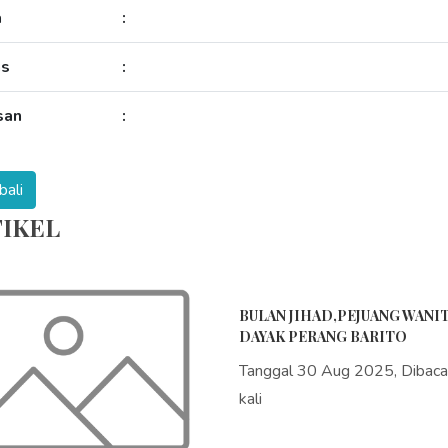
a
:
as
:
san
:
IKEL
BULAN JIHAD,PEJUANG WANI
DAYAK PERANG BARITO
Tanggal 30 Aug 2025, Dibac
kali