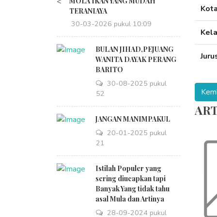
<
MOLA IKAN YANG MUDAH
Kot
TERANIAYA
30-03-2026 pukul 10:09
Kel
BULAN JIHAD,PEJUANG
Juru
WANITA DAYAK PERANG
BARITO
30-08-2025 pukul
18:52
ART
JANGAN MANIMPAKUL
20-01-2025 pukul
09:21
Istilah Populer yang
sering diucapkan tapi
Banyak Yang tidak tahu
asal Mula dan Artinya
28-09-2024 pukul