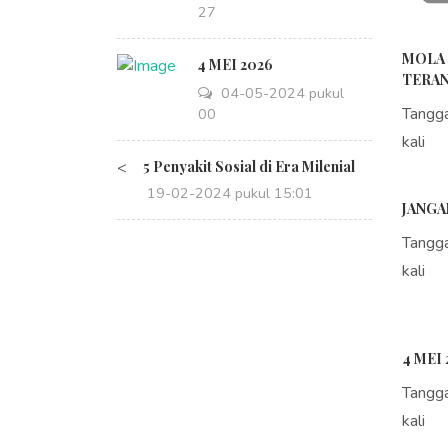
14:27
MOLA 
4 MEI 2026
TERAN
04-05-2024 pukul
Tangg
08:00
kali
<
5 Penyakit Sosial di Era Milenial
19-02-2024 pukul 15:01
JANGA
Tangg
kali
4 MEI 
Tangg
kali