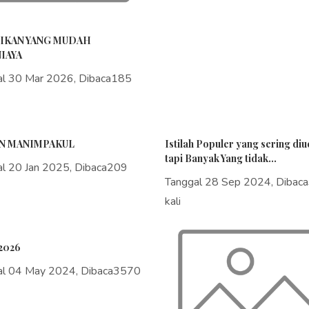
IKAN YANG MUDAH
IAYA
al 30 Mar 2026, Dibaca185
N MANIMPAKUL
Istilah Populer yang sering di
tapi Banyak Yang tidak...
al 20 Jan 2025, Dibaca209
Tanggal 28 Sep 2024, Dibac
kali
2026
al 04 May 2024, Dibaca3570