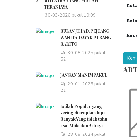
<
MOLA IKAN YANG MUDAH
Kot
TERANIAYA
30-03-2026 pukul 10:09
Kel
BULAN JIHAD,PEJUANG
Juru
WANITA DAYAK PERANG
BARITO
30-08-2025 pukul
18:52
ART
JANGAN MANIMPAKUL
20-01-2025 pukul
09:21
Istilah Populer yang
sering diucapkan tapi
Banyak Yang tidak tahu
asal Mula dan Artinya
28-09-2024 pukul