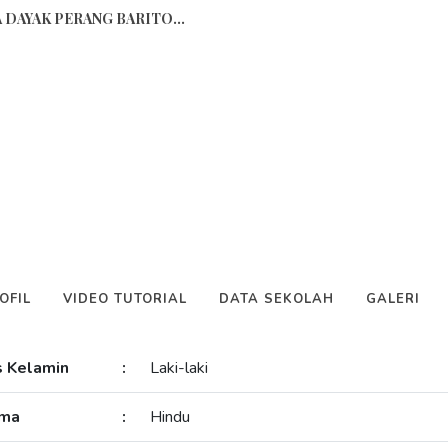
 DAYAK PERANG BARITO...
Siswa
apkan tapi Banyak Yang tidak...
..
ail Siswa
au Malan...
ga (Sejarah Dan Maknanya)...
a
:
Sopomo
OFIL
VIDEO TUTORIAL
DATA SEKOLAH
GALERI
 Desi Amiati, S.Si)...
:
Ajaran 2023/2024...
s Kelamin
:
Laki-laki
IAYA...
ma
:
Hindu