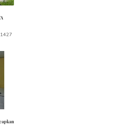
TA
a1427
ucapkan