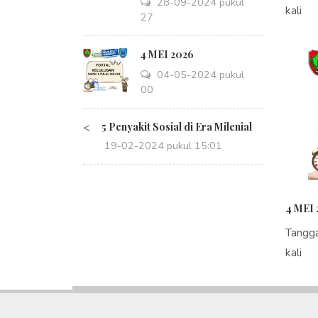
28-09-2024 pukul
kali
14:27
4 MEI 2026
04-05-2024 pukul
08:00
<
5 Penyakit Sosial di Era Milenial
19-02-2024 pukul 15:01
4 MEI 
Tangg
kali