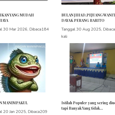
IKAN YANG MUDAH
BULAN JIHAD,PEJUANG WANI
IAYA
DAYAK PERANG BARITO
al 30 Mar 2026, Dibaca184
Tanggal 30 Aug 2025, Dibac
kali
N MANIMPAKUL
Istilah Populer yang sering di
tapi Banyak Yang tidak...
al 20 Jan 2025, Dibaca209