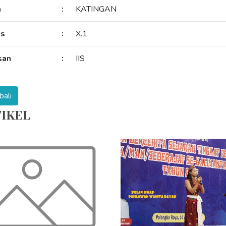
a
:
KATINGAN
as
:
X.1
san
:
IIS
IKEL