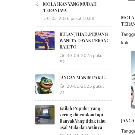
<
MOLA IKAN YANG MUDAH
TERANIAYA
MOLA 
30-03-2026 pukul 10:09
TERAN
Tangg
BULAN JIHAD,PEJUANG
WANITA DAYAK PERANG
kali
BARITO
30-08-2025 pukul
18:52
JANGAN MANIMPAKUL
20-01-2025 pukul
09:21
Istilah Populer yang
sering diucapkan tapi
JANGA
Banyak Yang tidak tahu
asal Mula dan Artinya
Tangg