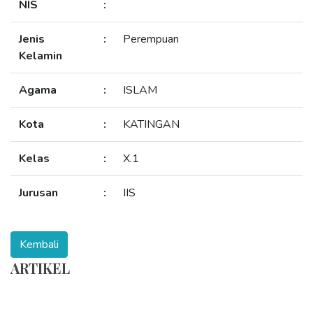
NIS
:
Jenis
:
Perempuan
Kelamin
Agama
:
ISLAM
Kota
:
KATINGAN
Kelas
:
X.1
Jurusan
:
IIS
ARTIKEL