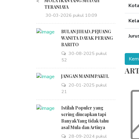
<
MOLA IKAN YANG MUDAH
Kot
TERANIAYA
30-03-2026 pukul 10:09
Kel
BULAN JIHAD,PEJUANG
Juru
WANITA DAYAK PERANG
BARITO
30-08-2025 pukul
18:52
ART
JANGAN MANIMPAKUL
20-01-2025 pukul
09:21
Istilah Populer yang
sering diucapkan tapi
Banyak Yang tidak tahu
asal Mula dan Artinya
28-09-2024 pukul