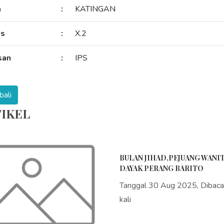
a
:
KATINGAN
as
:
X.2
san
:
IPS
IKEL
BULAN JIHAD,PEJUANG WANI
DAYAK PERANG BARITO
Tanggal 30 Aug 2025, Dibac
kali