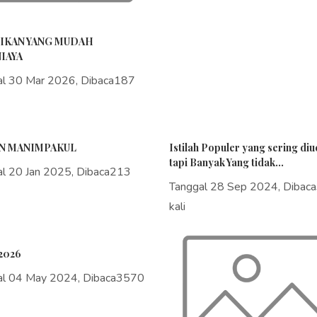
IKAN YANG MUDAH
IAYA
al 30 Mar 2026, Dibaca187
N MANIMPAKUL
Istilah Populer yang sering di
tapi Banyak Yang tidak...
al 20 Jan 2025, Dibaca213
Tanggal 28 Sep 2024, Dibac
kali
2026
al 04 May 2024, Dibaca3570