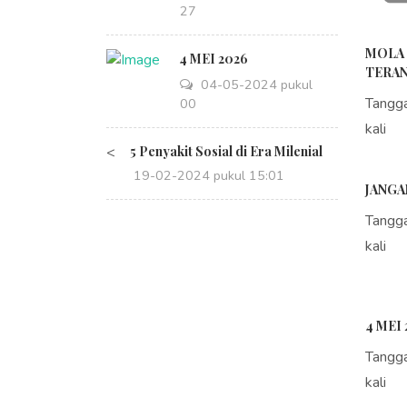
14:27
MOLA 
4 MEI 2026
TERAN
04-05-2024 pukul
Tangg
08:00
kali
<
5 Penyakit Sosial di Era Milenial
19-02-2024 pukul 15:01
JANGA
Tangg
kali
4 MEI 
Tangg
kali