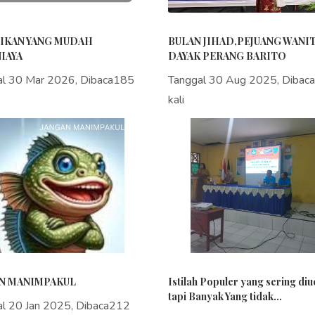
IKAN YANG MUDAH
BULAN JIHAD,PEJUANG WANI
IAYA
DAYAK PERANG BARITO
al 30 Mar 2026, Dibaca185
Tanggal 30 Aug 2025, Dibac
kali
N MANIMPAKUL
Istilah Populer yang sering di
tapi Banyak Yang tidak...
al 20 Jan 2025, Dibaca212