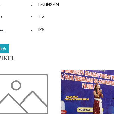
a
:
KATINGAN
as
:
X.2
san
:
IPS
IKEL