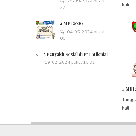
28-09-2024 pukul
kali
14:27
4 MEI 2026
04-05-2024 pukul
08:00
<
5 Penyakit Sosial di Era Milenial
19-02-2024 pukul 15:01
4 MEI 
Tangg
kali