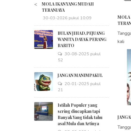
<
MOLA IKAN YANG MUDAH
TERANIAYA
MOLA 
30-03-2026 pukul 10:09
TERAN
Tangg
BULAN JIHAD,PEJUANG
WANITA DAYAK PERANG
kali
BARITO
30-08-2025 pukul
18:52
JANGAN MANIMPAKUL
20-01-2025 pukul
09:21
Istilah Populer yang
sering diucapkan tapi
JANGA
Banyak Yang tidak tahu
asal Mula dan Artinya
Tangg