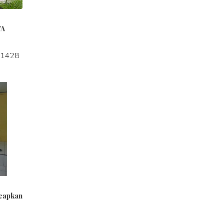
TA
a1428
ucapkan