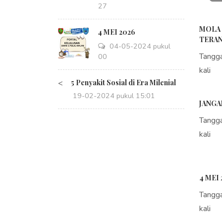
14:27
MOLA 
4 MEI 2026
TERAN
04-05-2024 pukul
Tangg
08:00
kali
<
5 Penyakit Sosial di Era Milenial
19-02-2024 pukul 15:01
JANGA
Tangg
kali
4 MEI 
Tangg
kali