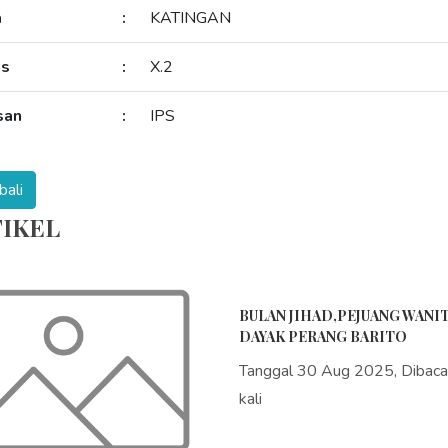
a
:
KATINGAN
as
:
X.2
san
:
IPS
IKEL
BULAN JIHAD,PEJUANG WANI
DAYAK PERANG BARITO
Tanggal 30 Aug 2025, Dibac
kali