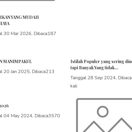
IKAN YANG MUDAH
IAYA
al 30 Mar 2026, Dibaca187
N MANIMPAKUL
Istilah Populer yang sering di
tapi Banyak Yang tidak...
al 20 Jan 2025, Dibaca213
Tanggal 28 Sep 2024, Dibac
kali
2026
al 04 May 2024, Dibaca3570