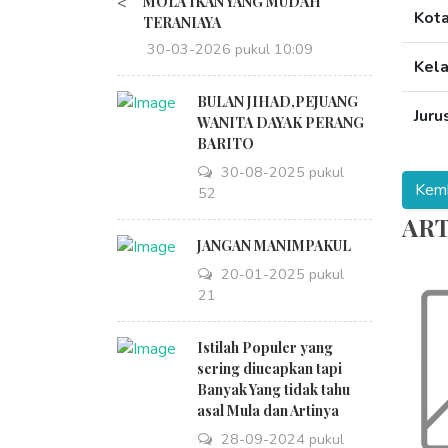
<
MOLA IKAN YANG MUDAH
Kot
TERANIAYA
30-03-2026 pukul 10:09
Kel
BULAN JIHAD,PEJUANG
Juru
WANITA DAYAK PERANG
BARITO
30-08-2025 pukul
18:52
ART
JANGAN MANIMPAKUL
20-01-2025 pukul
09:21
Istilah Populer yang
sering diucapkan tapi
Banyak Yang tidak tahu
asal Mula dan Artinya
28-09-2024 pukul