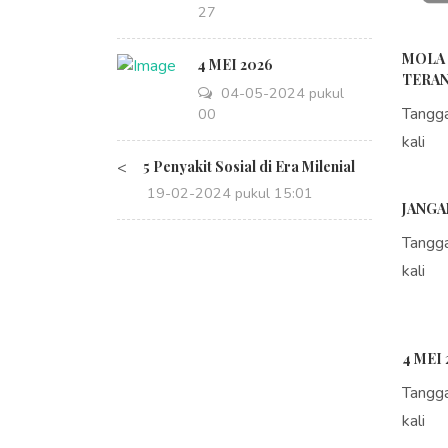
14:27
MOLA 
4 MEI 2026
TERAN
04-05-2024 pukul
Tangg
08:00
kali
<
5 Penyakit Sosial di Era Milenial
19-02-2024 pukul 15:01
JANGA
Tangg
kali
4 MEI 
Tangg
kali