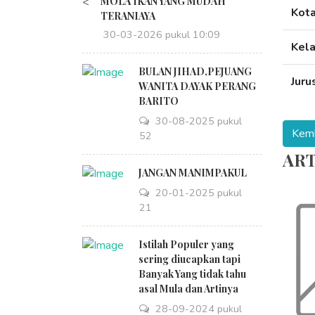
<
MOLA IKAN YANG MUDAH
Kot
TERANIAYA
30-03-2026 pukul 10:09
Kel
BULAN JIHAD,PEJUANG
Juru
WANITA DAYAK PERANG
BARITO
30-08-2025 pukul
18:52
ART
JANGAN MANIMPAKUL
20-01-2025 pukul
09:21
Istilah Populer yang
sering diucapkan tapi
Banyak Yang tidak tahu
asal Mula dan Artinya
28-09-2024 pukul