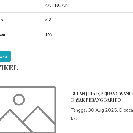
a
:
KATINGAN
as
:
X.2
san
:
IPA
IKEL
BULAN JIHAD,PEJUANG WANI
DAYAK PERANG BARITO
Tanggal 30 Aug 2025, Dibac
kali