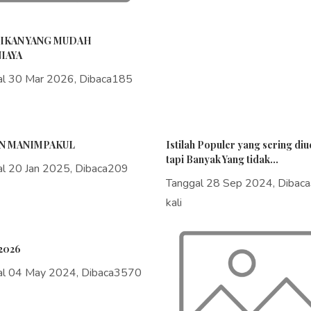
IKAN YANG MUDAH
IAYA
al 30 Mar 2026, Dibaca185
N MANIMPAKUL
Istilah Populer yang sering di
tapi Banyak Yang tidak...
al 20 Jan 2025, Dibaca209
Tanggal 28 Sep 2024, Dibac
kali
2026
al 04 May 2024, Dibaca3570