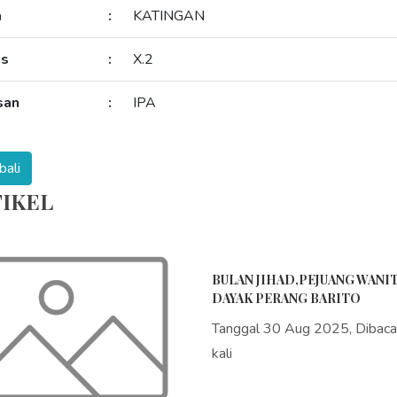
a
:
KATINGAN
as
:
X.2
san
:
IPA
IKEL
BULAN JIHAD,PEJUANG WANI
DAYAK PERANG BARITO
Tanggal 30 Aug 2025, Dibac
kali