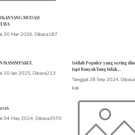
IKAN YANG MUDAH
IAYA
al 30 Mar 2026, Dibaca187
N MANIMPAKUL
Istilah Populer yang sering di
tapi Banyak Yang tidak...
al 20 Jan 2025, Dibaca213
Tanggal 28 Sep 2024, Dibac
kali
2026
al 04 May 2024, Dibaca3570