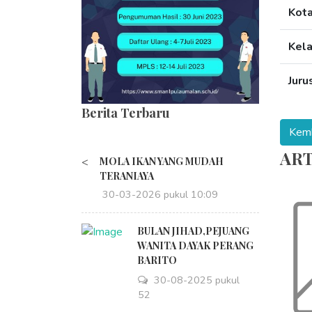
Kot
Kel
Juru
Berita Terbaru
ART
<
MOLA IKAN YANG MUDAH
TERANIAYA
30-03-2026 pukul 10:09
BULAN JIHAD,PEJUANG
WANITA DAYAK PERANG
BARITO
30-08-2025 pukul
18:52