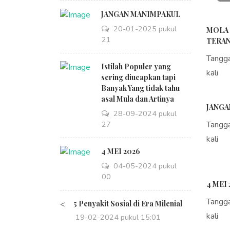
JANGAN MANIMPAKUL
20-01-2025 pukul
MOLA 
09:21
TERAN
Tangg
Istilah Populer yang
kali
sering diucapkan tapi
Banyak Yang tidak tahu
asal Mula dan Artinya
JANGA
28-09-2024 pukul
14:27
Tangg
kali
4 MEI 2026
04-05-2024 pukul
08:00
4 MEI 
Tangg
<
5 Penyakit Sosial di Era Milenial
kali
19-02-2024 pukul 15:01