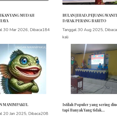
IKAN YANG MUDAH
BULAN JIHAD,PEJUANG WANI
IAYA
DAYAK PERANG BARITO
al 30 Mar 2026, Dibaca184
Tanggal 30 Aug 2025, Dibac
kali
N MANIMPAKUL
Istilah Populer yang sering di
tapi Banyak Yang tidak...
al 20 Jan 2025, Dibaca208