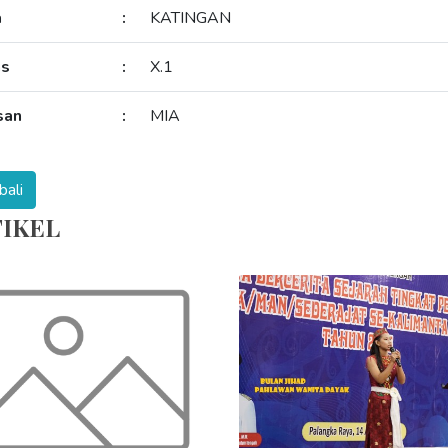
a
:
KATINGAN
as
:
X.1
san
:
MIA
IKEL