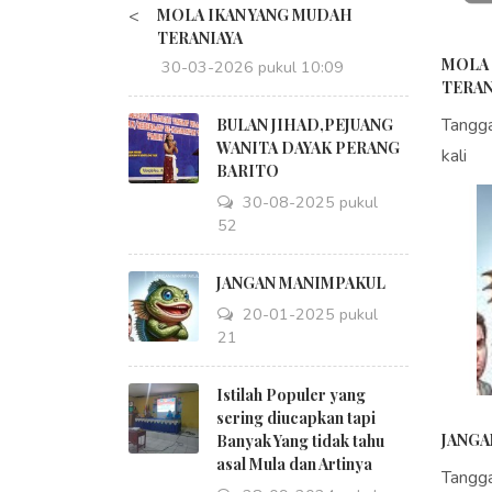
<
MOLA IKAN YANG MUDAH
TERANIAYA
MOLA 
30-03-2026 pukul 10:09
TERAN
Tangg
BULAN JIHAD,PEJUANG
WANITA DAYAK PERANG
kali
BARITO
30-08-2025 pukul
18:52
JANGAN MANIMPAKUL
20-01-2025 pukul
09:21
Istilah Populer yang
sering diucapkan tapi
JANGA
Banyak Yang tidak tahu
asal Mula dan Artinya
Tangg