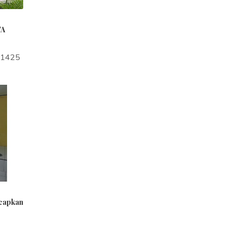
TA
a1425
ucapkan