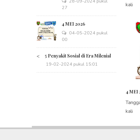
28-09-2024 pukul
kali
14:27
4 MEI 2026
04-05-2024 pukul
08:00
<
5 Penyakit Sosial di Era Milenial
19-02-2024 pukul 15:01
4 MEI 
Tangg
kali