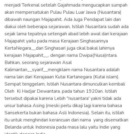
menjadi Terkenal setelah Gajahmada mengucapkan sumpah
akan mempersatukan Pulau Pulau Luar Jawa (Nusantara)
dibawah naungan Majapahit. Ada Juga Pendapat lain dan
diakui oleh beberapa sejarawan, Istilah Nusantara sudah ada
sejak lama tepatnya setengah abad lebih awal dari kerajaan
Majapahit yaitu pada masa Kerajaan Singhasarinya
KertaNegara__dan Singhasari juga cikal bakal lahirnya
kerajaan Majapahit__. dengan nama Dwipa(Nusa)ntara.
Bahkan, seorang sejarawan Asal
Kalimantan__syarif__mengklaim nama Nusantara adalah
nama lain dari Kerajaaan Kutai Kartanegara (Kutai islam).
Sempat tenggelam, Istilah Nusantara dimunculkan kembali
Oleh Ki Hadjar Dewantara. pada tahun 1920an. Istilah
tersebut dipakai karena Lebih "nusantara' yakni tidak ada
unsur bahasa Asing (meski perlu dikaji lagi karena bahasa
Sansekerta bukan bahasa Asli Indonesia). Selain itu, istilah
itu untuk menghindari kerancuan dari nama yang disematkan
Belanda untuk Indonesia pada masa lalu yaitu Indie yang